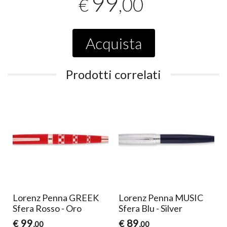
99
,00
€
Acquista
Prodotti correlati
Lorenz Penna GREEK
Lorenz Penna MUSIC
Sfera Rosso - Oro
Sfera Blu - Silver
99
89
€
€
,00
,00